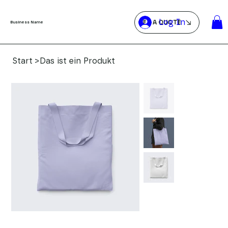
Log In
GET A QUOTE
Business Name
Start
>
Das ist ein Produkt